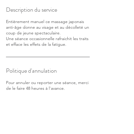
Description du service
Entièrement manuel ce massage japonais
anti-âge donne au visage et au décolleté un
coup de jeune spectaculaire.
Une séance occasionnelle rafraichit les traits
et efface les effets de la fatigue.
Politique d'annulation
Pour annuler ou reporter une séance, merci
de le faire 48 heures à l'avance.
Coordonnées
20 Route de l'Océan, Queyrac, France
06 63 53 70 94