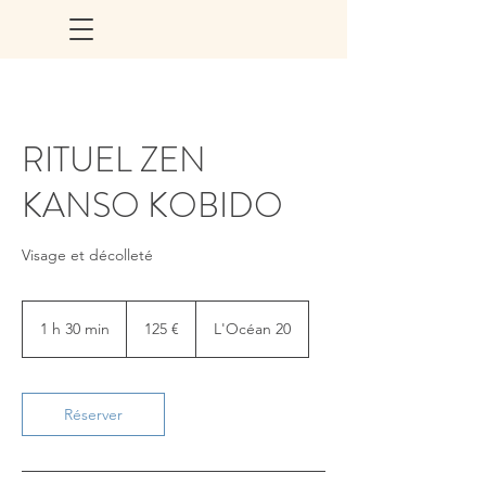
RITUEL ZEN
KANSO KOBIDO
Visage et décolleté
125
euros
1 h 30 min
1
125 €
L'Océan 20
3
0
m
i
Réserver
n