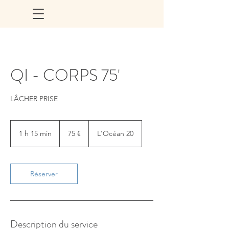
QI - CORPS 75'
LÂCHER PRISE
75
euros
1 h 15 min
1
75 €
L'Océan 20
1
5
m
i
Réserver
n
Description du service