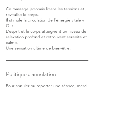
Ce massage japonais libère les tensions et
revitalise le corps.
Il stimule la circulation de l’énergie vitale «
Qi ».
L'esprit et le corps atteignent un niveau de
relaxation profond et retrouvent sérénité et
calme.
Une sensation ultime de bien-être.
Politique d'annulation
Pour annuler ou reporter une séance, merci
de le faire 48 heures à l'avance.
Coordonnées
20 Route de l'Océan, Queyrac, France